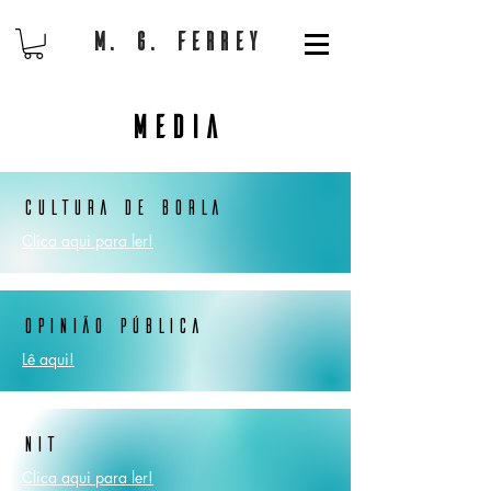
M. G. Ferrey
Media
Cultura de Borla
Clica aqui para ler!
Opinião Pública
Lê aqui!
NIT
Clica aqui para ler!